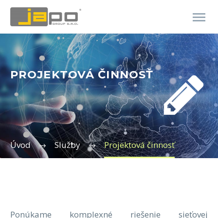
PROJEKTOVÁ ČINNOSŤ


Úvod
Služby
Projektová činnosť
Ponúkame komplexné riešenie sieťovej