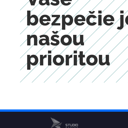
bezpečie j
našou
prioritou