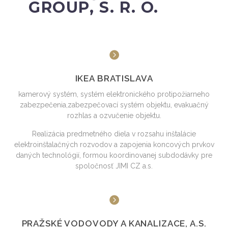
GROUP, S. R. O.
IKEA BRATISLAVA
kamerový systém, systém elektronického protipožiarneho
zabezpečenia,zabezpečovací systém objektu, evakuačný
rozhlas a ozvučenie objektu.
Realizácia predmetného diela v rozsahu inštalácie
elektroinštalačných rozvodov a zapojenia koncových prvkov
daných technológií, formou koordinovanej subdodávky pre
spoločnosť JIMI CZ a.s.
PRAŽSKÉ VODOVODY A KANALIZACE, A.S.