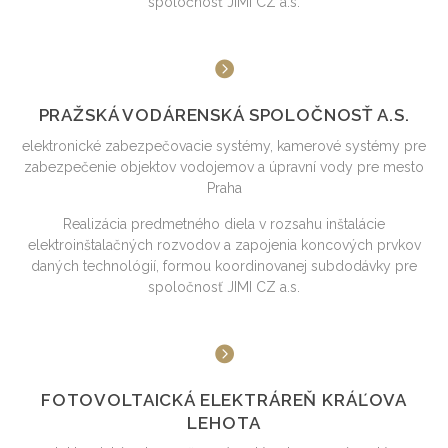
spoločnosť JIMI CZ a.s.
PRAŽSKÁ VODÁRENSKÁ SPOLOČNOSŤ A.S.
elektronické zabezpečovacie systémy, kamerové systémy pre
zabezpečenie objektov vodojemov a úpravní vody pre mesto
Praha
Realizácia predmetného diela v rozsahu inštalácie
elektroinštalačných rozvodov a zapojenia koncových prvkov
daných technológií, formou koordinovanej subdodávky pre
spoločnosť JIMI CZ a.s.
FOTOVOLTAICKÁ ELEKTRÁREŇ KRÁĽOVA
LEHOTA